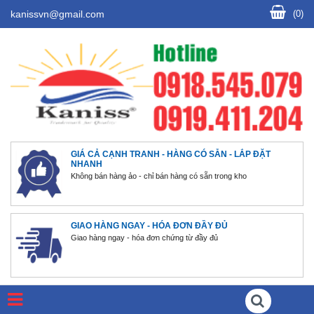
+ Bộ xả Lavabo
kanissvn@gmail.com
(0)
+ Củ sen lạnh
+ Vòi hồ
+ Tay sen tắm
+ Vòi xịt vệ sinh
+ Gương nhập khẩu từ Indonesia/
Gia công tại Việt Nam
GIÁ CẢ CẠNH TRANH - HÀNG CÓ SẴN - LẮP ĐẶT
NHANH
Không bán hàng ảo - chỉ bán hàng có sẵn trong kho
+ Bồn tiểu nam
+ Chậu rửa chén Inox/ SUS 304
GIAO HÀNG NGAY - HÓA ĐƠN ĐẦY ĐỦ
+ Sen tắm
Giao hàng ngay - hóa đơn chứng từ đầy đủ
+ Vòi Lavabo
+ Vòi rửa chén
Menu
+ Phụ kiện