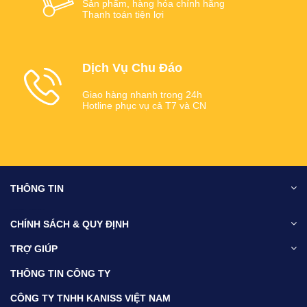
Sản phẩm, hàng hóa chính hãng
Thanh toán tiện lợi
Dịch Vụ Chu Đáo
Giao hàng nhanh trong 24h
Hotline phục vụ cả T7 và CN
THÔNG TIN
may áo thun đồng phục tại đà nẵng
may ao thun dong phuc tai da nang
CHÍNH SÁCH & QUY ĐỊNH
TRỢ GIÚP
THÔNG TIN CÔNG TY
CÔNG TY TNHH KANISS VIỆT NAM