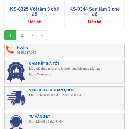
KS-0325 Vòi tắm 3 chế
KS-0344 Sen tắm 3 chế
độ
độ
Giá
Giá
Liên hệ
Liên hệ
gốc
gốc
1
2
›
››
Hotline
0918.397.072
CAM KẾT GIÁ TỐT
Mức giá thấp nhất cho khách hàng khi mua sắm tại
https://kaniss.vn
VẬN CHUYỂN TOÀN QUỐC
Phí: HCM là 10.000đ - Khác: 30.000đ
TƯ VẤN 24/7
8h - 22h kể cả thứ 7, CN