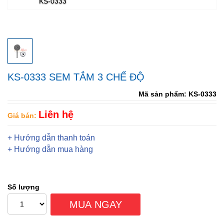
KS-0333
+ Vòi Lavabo
+ Vòi rửa chén
+ Phụ kiện
+ Bàn cầu
+ Bồn rửa
KS-0333 SEM TẮM 3 CHẾ ĐỘ
Mã sản phẩm: KS-0333
Liên hệ
Giá bán:
+ Hướng dẫn thanh toán
+ Hướng dẫn mua hàng
Số lượng
MUA NGAY